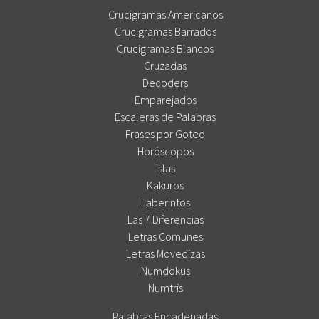
Crucigramas Americanos
Crucigramas Barrados
Crucigramas Blancos
Cruzadas
Decoders
Emparejados
Escaleras de Palabras
Frases por Goteo
Horóscopos
Islas
Kakuros
Laberintos
Las 7 Diferencias
Letras Comunes
Letras Movedizas
Numdokus
Numtris
Palabras Encadenadas